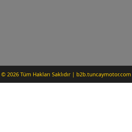
© 2026 Tüm Hakları Saklıdır | b2b.tuncaymotor.com