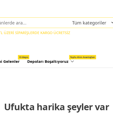
 TL ÜZERİ SİPARİŞLERDE KARGO ÜCRETSİZ
15 Mayıs
Toplu Alım Avantajları
ni Gelenler
Depoları Boşaltıyoruz
Ufukta harika şeyler var