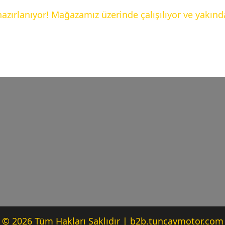
hazırlanıyor! Mağazamız üzerinde çalışılıyor ve yakınd
© 2026 Tüm Hakları Saklıdır | b2b.tuncaymotor.com