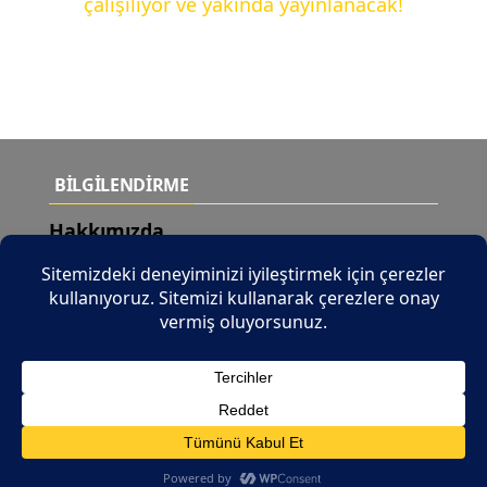
çalışılıyor ve yakında yayınlanacak!
BİLGİLENDİRME
Hakkımızda
Teslimat Şartları
Yeni Ürünler
İletişim
© 2026 Tüm Hakları Saklıdır |
b2b.tuncaymotor.com