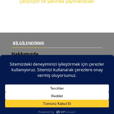
çalışılıyor ve yakında yayınlanacak!
BİLGİLENDİRME
Hakkımızda
Teslimat Şartları
Yeni Ürünler
İletişim
© 2026 Tüm Hakları Saklıdır |
b2b.tuncaymotor.com