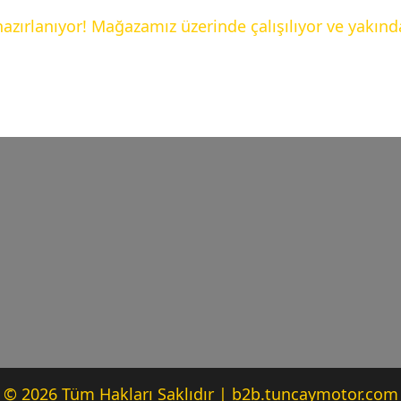
hazırlanıyor! Mağazamız üzerinde çalışılıyor ve yakınd
© 2026 Tüm Hakları Saklıdır | b2b.tuncaymotor.com