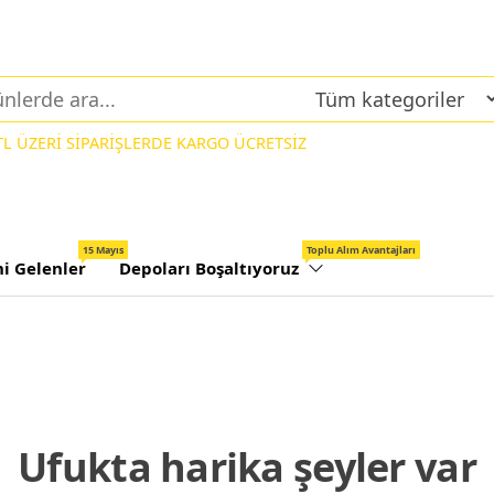
 TL ÜZERİ SİPARİŞLERDE KARGO ÜCRETSİZ
15 Mayıs
Toplu Alım Avantajları
ni Gelenler
Depoları Boşaltıyoruz
Ufukta harika şeyler var