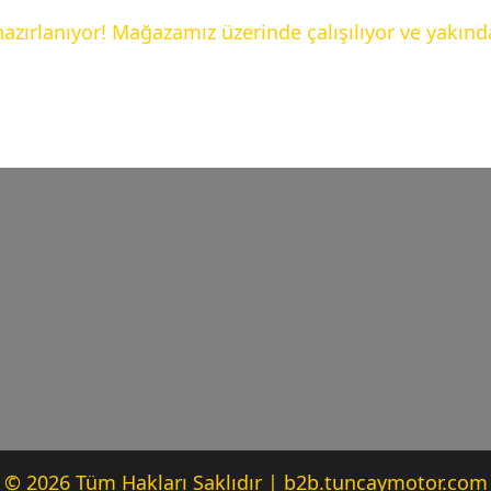
hazırlanıyor! Mağazamız üzerinde çalışılıyor ve yakınd
© 2026 Tüm Hakları Saklıdır | b2b.tuncaymotor.com