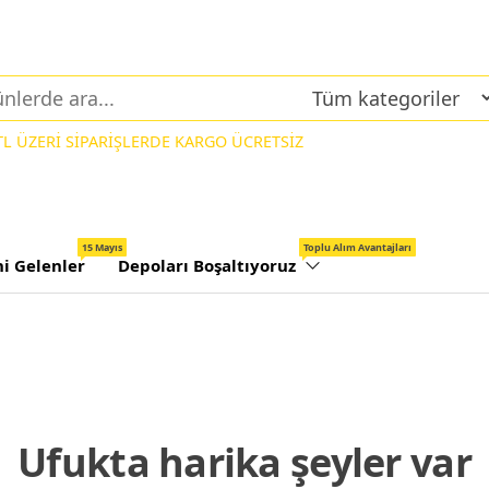
 TL ÜZERİ SİPARİŞLERDE KARGO ÜCRETSİZ
15 Mayıs
Toplu Alım Avantajları
ni Gelenler
Depoları Boşaltıyoruz
Ufukta harika şeyler var