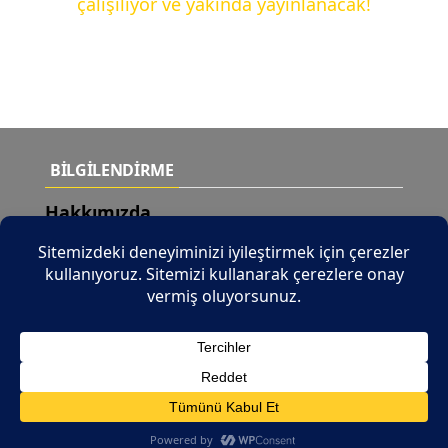
çalışılıyor ve yakında yayınlanacak!
BİLGİLENDİRME
Hakkımızda
Teslimat Şartları
Yeni Ürünler
İletişim
© 2026 Tüm Hakları Saklıdır |
b2b.tuncaymotor.com