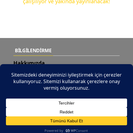
çalışılıyor ve yakında yayınlanacak!
BİLGİLENDİRME
Hakkımızda
Teslimat Şartları
Yeni Ürünler
İletişim
© 2026 Tüm Hakları Saklıdır |
b2b.tuncaymotor.com