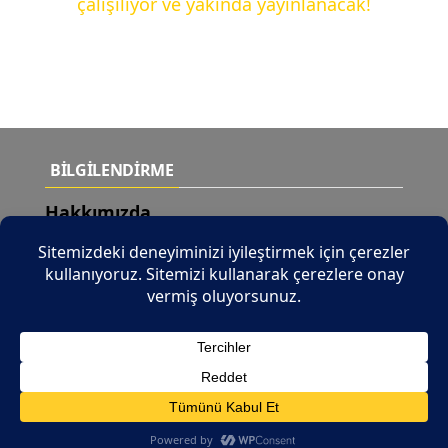
çalışılıyor ve yakında yayınlanacak!
BİLGİLENDİRME
Hakkımızda
Teslimat Şartları
Yeni Ürünler
İletişim
© 2026 Tüm Hakları Saklıdır |
b2b.tuncaymotor.com