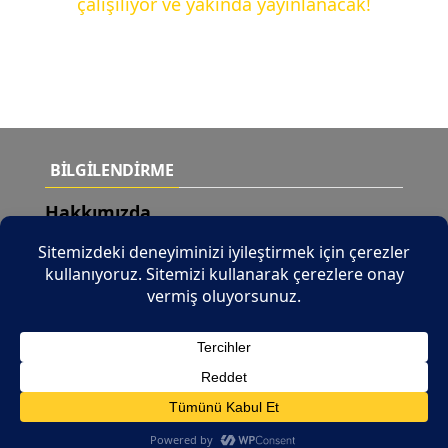
çalışılıyor ve yakında yayınlanacak!
BİLGİLENDİRME
Hakkımızda
Teslimat Şartları
Yeni Ürünler
İletişim
© 2026 Tüm Hakları Saklıdır |
b2b.tuncaymotor.com