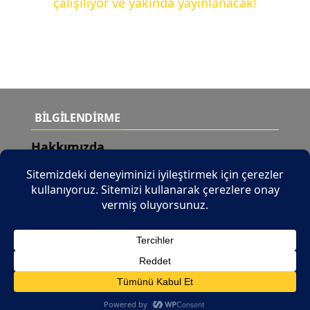
çalışılıyor ve yakında yayınlanacak!
BİLGİLENDİRME
Hakkımızda
Teslimat Şartları
Yeni Ürünler
İletişim
© 2026 Tüm Hakları Saklıdır |
b2b.tuncaymotor.com