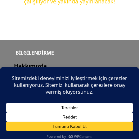
çalışılıyor ve yakında yayınlanacak!
BİLGİLENDİRME
Hakkımızda
Teslimat Şartları
Yeni Ürünler
İletişim
© 2026 Tüm Hakları Saklıdır |
b2b.tuncaymotor.com