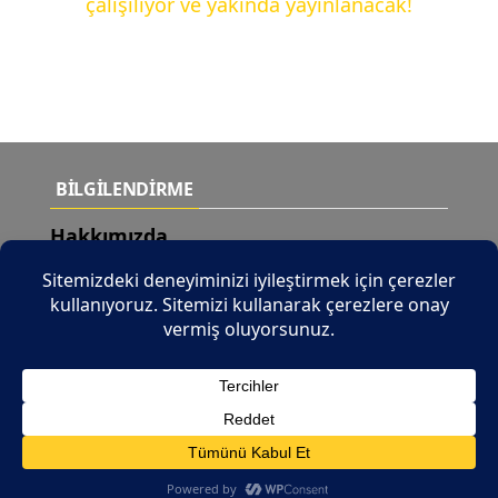
çalışılıyor ve yakında yayınlanacak!
BİLGİLENDİRME
Hakkımızda
Teslimat Şartları
Yeni Ürünler
İletişim
© 2026 Tüm Hakları Saklıdır |
b2b.tuncaymotor.com