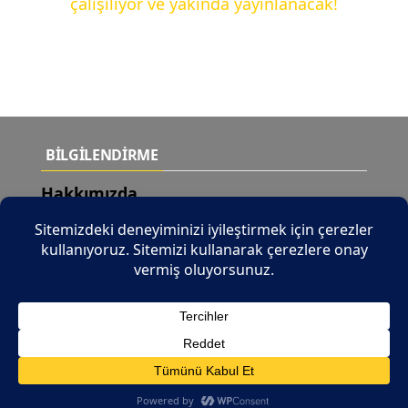
çalışılıyor ve yakında yayınlanacak!
BİLGİLENDİRME
Hakkımızda
Teslimat Şartları
Yeni Ürünler
İletişim
© 2026 Tüm Hakları Saklıdır |
b2b.tuncaymotor.com