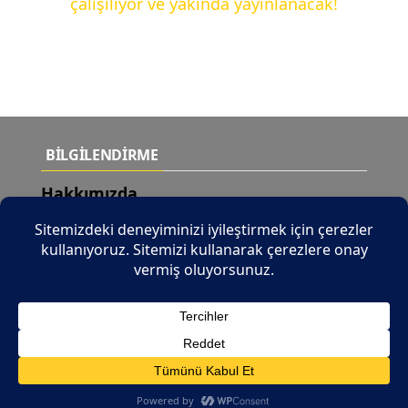
çalışılıyor ve yakında yayınlanacak!
BİLGİLENDİRME
Hakkımızda
Teslimat Şartları
Yeni Ürünler
İletişim
© 2026 Tüm Hakları Saklıdır |
b2b.tuncaymotor.com