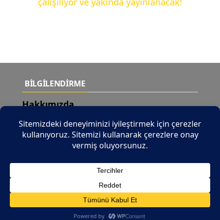
çalışılıyor ve yakında yayınlanacak!
BİLGİLENDİRME
Hakkımızda
Teslimat Şartları
Yeni Ürünler
İletişim
© 2026 Tüm Hakları Saklıdır |
b2b.tuncaymotor.com